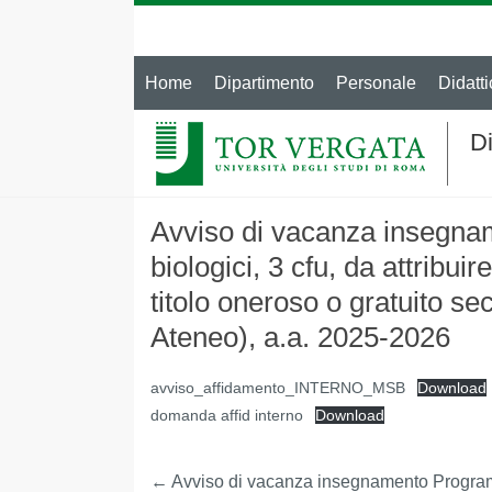
Home
Dipartimento
Personale
Didatti
Di
Avviso di vacanza insegna
biologici, 3 cfu, da attribu
titolo oneroso o gratuito sec
Ateneo), a.a. 2025-2026
avviso_affidamento_INTERNO_MSB
Download
domanda affid interno
Download
←
Avviso di vacanza insegnamento Programm