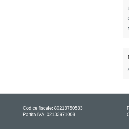
Codice fiscale: 80213750583
P
Partita IVA: 02133971008
C