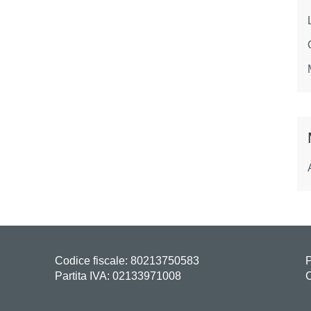
Codice fiscale: 80213750583
P
Partita IVA: 02133971008
C