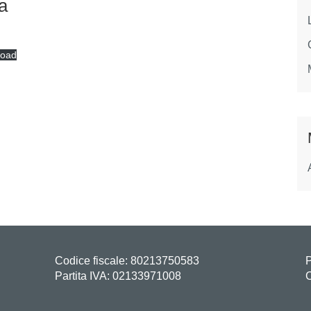
a
load
Codice fiscale: 80213750583
P
Partita IVA: 02133971008
C